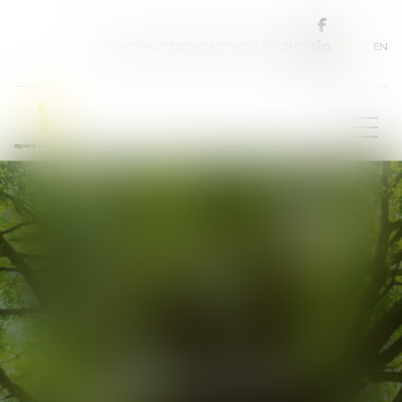
FR
EN
LES ACTUALITÉS
CONTACT
NOUS REJOINDRE
Les avocats