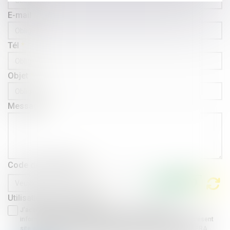
E-mail
Tél
Objet
Message
Code de vérification
Utilisation des données
J'accepte que les informations saisies soient traitées
informatiquement par AGUERA AVOCATS et l'hébergeur du présent
site dans le cadre de ma demande et de la relation avec AGUERA