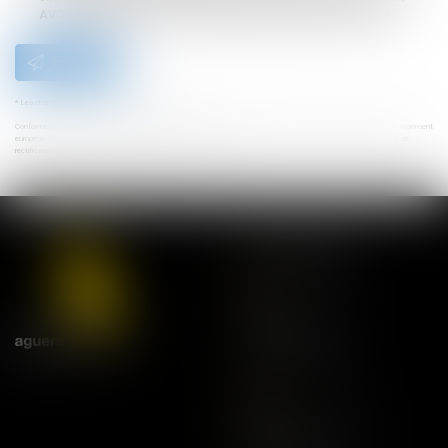
AVOCATS et/ou Monsieur Timothée DRYE qui peut en découler.
Envoyer
* Les champs suivis d'un astérisque sont obligatoires.
Conformément à la loi n°78-17 du 6 janvier 1978 modifiée relative à l'informatique, aux fichiers et aux libertés, et au règlement
européen 2016/679, dit Règlement Général sur la Protection des Données (RGPD), vous disposez d'un droit d'accès, de
rectification, de suppression des informations qui vous concernent.
NOS ADRESSES
Lyon
21 rue Bourgelat
69002 Lyon
Tel:
04 78 42 68 68
Paris
20 avenue de l'Opéra
75001 Paris