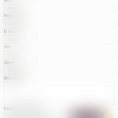
Nom
Prénom
E-mail
Tél
Objet
Message
Code de vérification