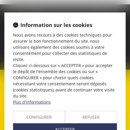
Cabinet
Mail
Information sur les cookies
Lyon
s.cheriti@aguera-avocats.fr
Nous avons recours à des cookies techniques pour
assurer le bon fonctionnement du site, nous
Contact
Linkedin
utilisons également des cookies soumis à votre
consentement pour collecter des statistiques de
04 78 42 68 68
voir le profil
visite.
Cliquez ci-dessous sur « ACCEPTER » pour accepter
le dépôt de l'ensemble des cookies ou sur «
CONFIGURER » pour choisir quels cookies
Expertises
nécessitant votre consentement seront déposés
(cookies statistiques), avant de continuer votre visite
du site.
Plus d'informations
CONFIGURER
REFUSER
Contentieux du travail
Accidents du travail &
ACCEPTER