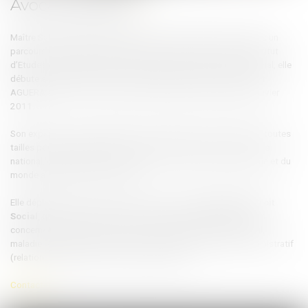
Avocat Associée
Maître Sahra CHERITI a prêté serment en décembre 2004. Après un
parcours universitaire spécialisé en droit social, au sein de l’Institut
d’Etudes du Travail de Lyon, où elle obtient un DEA en Droit Social, elle
débute sa carrière d’avocate en janvier 2005 au sein du Cabinet
AGUERA AVOCATS, y exerçant en qualité d’Associée depuis janvier
2011.
Son expertise est recherchée par les entreprises et groupes de toutes
tailles pour lesquelles elle intervient et plaide sur tout le territoire
national, dans des secteurs relevant du commerce, de l’industrie et du
monde associatif et/ou culturel.
Elle déploie ainsi une action transversale en
contentieux du Droit
Social
, qu’il s’agisse de droit du travail (toutes problématiques
concernées), de droit de la sécurité sociale (accident du travail,
maladie professionnelle et faute inexcusable) ou de droit administratif
(relations employeurs / salariés « protégés »).
Contacter