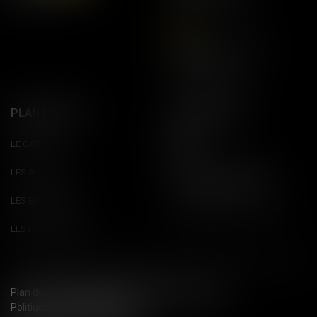
Tel:
04 78 42 68 68
Paris
20 avenue de l'Opéra
75001 Paris
Tel:
01 53 29 98 59
PLAN DU SITE
SUIVEZ-NOUS
LE CABINET
LES AVOCATS
CONTACTEZ NOUS
LES EXPERTISES
cabinet@aguera-avocats.fr
LES FORMATIONS
Plan du site
Mentions légales
Politique de cookies
Politique de confidentialité