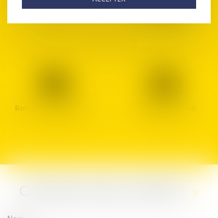
maladies
professionnelles
Retraite & Prévoyance
Contrats de travail
Contacter
Sahra
CHERITI