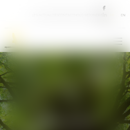
FR
EN
LES ACTUALITÉS
CONTACT
NOUS REJOINDRE
Les avocats