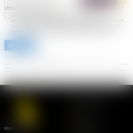
Utilisation des données
J'accepte que les informations saisies soient traitées
informatiquement par AGUERA AVOCATS et l'hébergeur du présent
site dans le cadre de ma demande et de la relation avec AGUERA
AVOCATS et/ou Maître Sahra CHERITI qui peut en découler.
Envoyer
* Les champs suivis d'un astérisque sont obligatoires.
Conformément à la loi n°78-17 du 6 janvier 1978 modifiée relative à l'informatique, aux fichiers et aux libertés, et au règlement
européen 2016/679, dit Règlement Général sur la Protection des Données (RGPD), vous disposez d'un droit d'accès, de
rectification, de suppression des informations qui vous concernent.
NOS ADRESSES
Lyon
21 rue Bourgelat
69002 Lyon