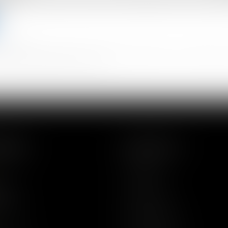
er.
nt obligatoires.
nvier 1978 modifiée relative à l'informatique, aux fichiers et aux libertés, et au règlement européen 2016/679, dit Règlement Général s
ectification, de suppression des informations qui vous concernent.
RESSES
PLAN DU SITE
LE CABINET
gelat
LES AVOCATS
2 68 68
LES EXPERTISES