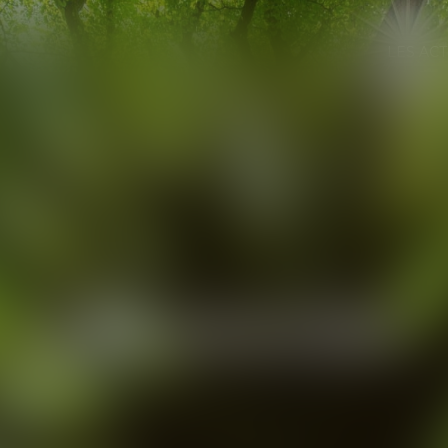
LES ACT
LE CABINET
LES A
Les avocats