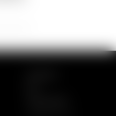
ur la Protection des Données (RGPD),
SUIVEZ-NOUS
CONTACTEZ NOUS
cabinet@aguera-avocats.fr