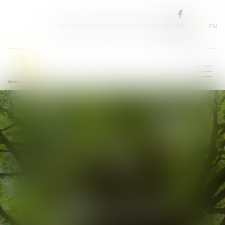
FR
EN
LES ACTUALITÉS
CONTACT
NOUS REJOINDRE
Les avocats