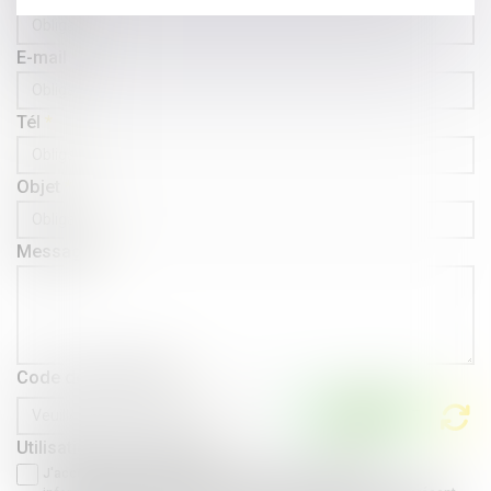
E-mail
Tél
Objet
Message
Code de vérification
Utilisation des données
J'accepte que les informations saisies soient traitées