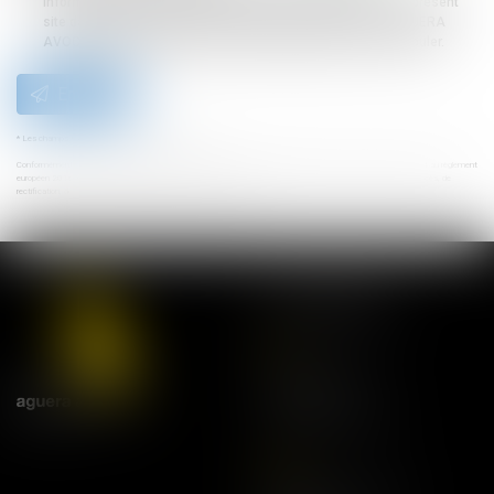
informatiquement par AGUERA AVOCATS et l'hébergeur du présent
site dans le cadre de ma demande et de la relation avec AGUERA
AVOCATS et/ou Maître Hélène JACQUEMET qui peut en découler.
Envoyer
* Les champs suivis d'un astérisque sont obligatoires.
Conformément à la loi n°78-17 du 6 janvier 1978 modifiée relative à l'informatique, aux fichiers et aux libertés, et au règlement
européen 2016/679, dit Règlement Général sur la Protection des Données (RGPD), vous disposez d'un droit d'accès, de
rectification, de suppression des informations qui vous concernent.
NOS ADRESSES
Lyon
21 rue Bourgelat
69002 Lyon
Tel:
04 78 42 68 68
Paris
20 avenue de l'Opéra