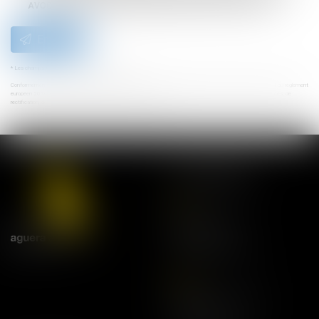
AVOCATS et/ou Madame Laëtitia SAGE qui peut en découler.
Envoyer
* Les champs suivis d'un astérisque sont obligatoires.
Conformément à la loi n°78-17 du 6 janvier 1978 modifiée relative à l'informatique, aux fichiers et aux libertés, et au règlement
européen 2016/679, dit Règlement Général sur la Protection des Données (RGPD), vous disposez d'un droit d'accès, de
rectification, de suppression des informations qui vous concernent.
NOS ADRESSES
Lyon
21 rue Bourgelat
69002 Lyon
Tel:
04 78 42 68 68
Paris
20 avenue de l'Opéra
75001 Paris