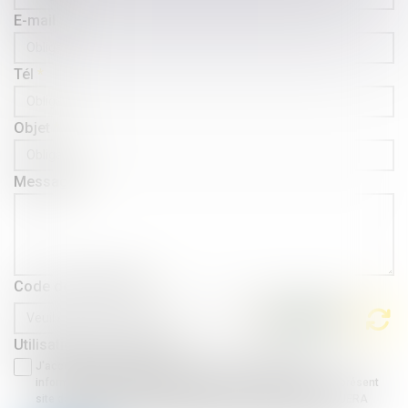
E-mail
Tél
Objet
Message
Code de vérification
Utilisation des données
J'accepte que les informations saisies soient traitées
informatiquement par AGUERA AVOCATS et l'hébergeur du présent
site dans le cadre de ma demande et de la relation avec AGUERA