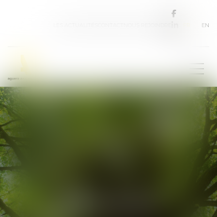
FR
EN
LES ACTUALITÉS
CONTACT
NOUS REJOINDRE
Les avocats