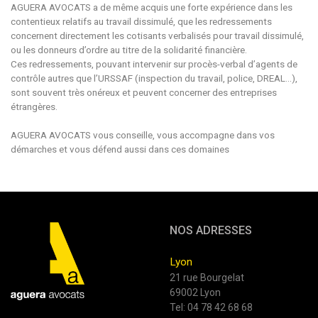
AGUERA AVOCATS a de même acquis une forte expérience dans les
contentieux relatifs au travail dissimulé, que les redressements
concernent directement les cotisants verbalisés pour travail dissimulé,
ou les donneurs d’ordre au titre de la solidarité financière.
Ces redressements, pouvant intervenir sur procès-verbal d’agents de
contrôle autres que l’URSSAF (inspection du travail, police, DREAL…),
sont souvent très onéreux et peuvent concerner des entreprises
étrangères.
AGUERA AVOCATS vous conseille, vous accompagne dans vos
démarches et vous défend aussi dans ces domaines
NOS ADRESSES
Lyon
21 rue Bourgelat
69002 Lyon
Tel:
04 78 42 68 68