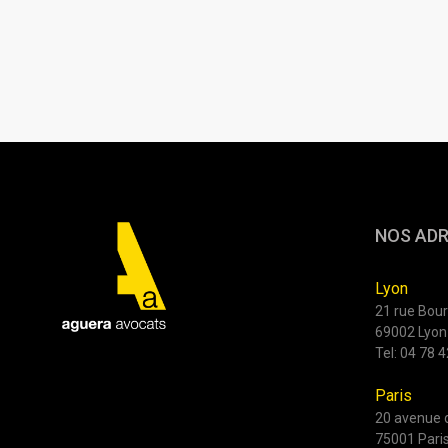
NOS AD
Lyon
21 rue Bour
69002 Lyon
Tel:
04 78 4
Paris
20 avenue d
75001 Pari