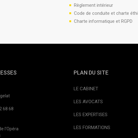
Règlement intérieur
Code de conduite et charte éth
Charte informatique et RGPD
RESSES
PLAN DU SITE
LE CABINET
gelat
LES AVOCATS
2 68 68
LES EXPERTISES
LES FORMATIONS
e l'Opéra
s