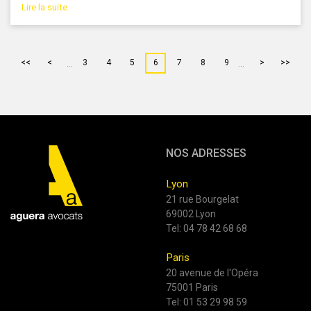
Lire la suite
...
...
<<
<
3
4
5
6
7
8
9
>
>>
NOS ADRESSES
Lyon
21 rue Bourgelat
69002 Lyon
Tel:
04 78 42 68 68
Paris
20 avenue de l'Opéra
75001 Paris
Tel:
01 53 29 98 59