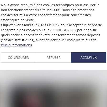
Nous avons recours à des cookies techniques pour assurer le
bon fonctionnement du site, nous utilisons également des
cookies soumis à votre consentement pour collecter des
statistiques de visite.
Publié le :
07/11/2024
Cliquez ci-dessous sur « ACCEPTER » pour accepter le dépôt de
Le changement des conditions
l'ensemble des cookies ou sur « CONFIGURER » pour choisir
quels cookies nécessitant votre consentement seront déposés
de travail d’un salarié protégé :
(cookies statistiques), avant de continuer votre visite du site.
Plus d'informations
des précisions annonciatrices
d’un assouplissement ?
ACCEPTER
CONFIGURER
REFUSER
Lire la suite