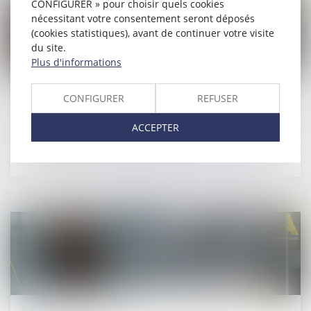
CONFIGURER » pour choisir quels cookies
nécessitant votre consentement seront déposés
(cookies statistiques), avant de continuer votre visite
du site.
Plus d'informations
Publié le :
06/11/2025
CONFIGURER
REFUSER
Quand les comportements « déviants »
ACCEPTER
entrent dans l’entreprise…
Lire la suite
Publié le :
16/10/2025