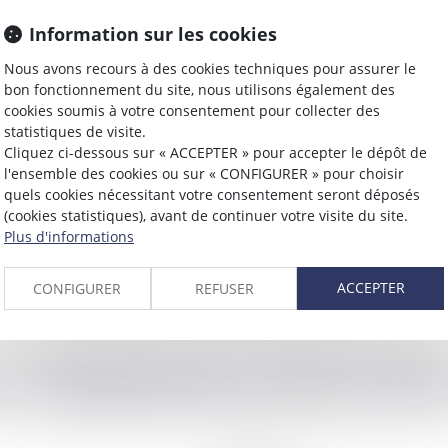
Information sur les cookies
Nous avons recours à des cookies techniques pour assurer le
bon fonctionnement du site, nous utilisons également des
cookies soumis à votre consentement pour collecter des
Expertises
statistiques de visite.
Cliquez ci-dessous sur « ACCEPTER » pour accepter le dépôt de
l'ensemble des cookies ou sur « CONFIGURER » pour choisir
quels cookies nécessitant votre consentement seront déposés
(cookies statistiques), avant de continuer votre visite du site.
Plus d'informations
ACCEPTER
CONFIGURER
REFUSER
er
Stéphanie
ROUJON