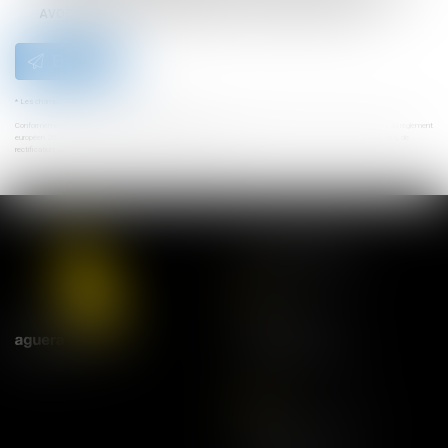
AVOCATS et/ou Maître Mathis PAJOT qui peut en découler.
Envoyer
* Les champs suivis d'un astérisque sont obligatoires.
Conformément à la loi n°78-17 du 6 janvier 1978 modifiée relative à l'informatique, aux fichiers et aux libertés, et au règlement
européen 2016/679, dit Règlement Général sur la Protection des Données (RGPD), vous disposez d'un droit d'accès, de
rectification, de suppression des informations qui vous concernent.
NOS ADRESSES
Lyon
21 rue Bourgelat
69002 Lyon
Tel:
04 78 42 68 68
Paris
20 avenue de l'Opéra
75001 Paris