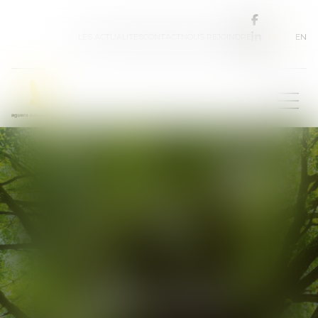
FR
EN
LES ACTUALITÉS
CONTACT
NOUS REJOINDRE
Les avocats