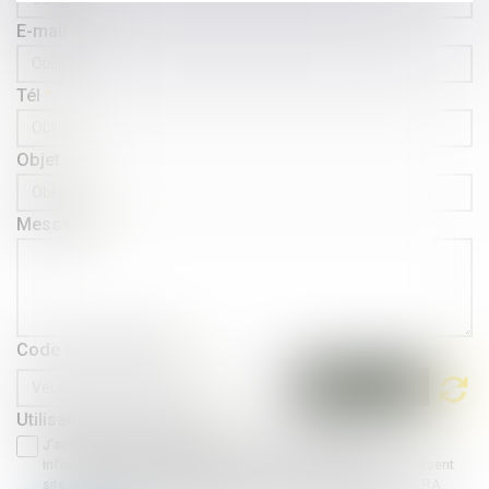
E-mail
Tél
Objet
Message
Code de vérification
Utilisation des données
J'accepte que les informations saisies soient traitées
informatiquement par AGUERA AVOCATS et l'hébergeur du présent
site dans le cadre de ma demande et de la relation avec AGUERA