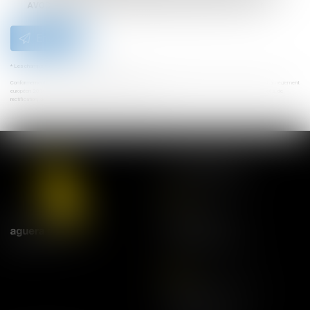
AVOCATS et/ou Madame Victoire BIDAL qui peut en découler.
Envoyer
* Les champs suivis d'un astérisque sont obligatoires.
Conformément à la loi n°78-17 du 6 janvier 1978 modifiée relative à l'informatique, aux fichiers et aux libertés, et au règlement
européen 2016/679, dit Règlement Général sur la Protection des Données (RGPD), vous disposez d'un droit d'accès, de
rectification, de suppression des informations qui vous concernent.
NOS ADRESSES
Lyon
21 rue Bourgelat
69002 Lyon
Tel:
04 78 42 68 68
Paris
20 avenue de l'Opéra
75001 Paris