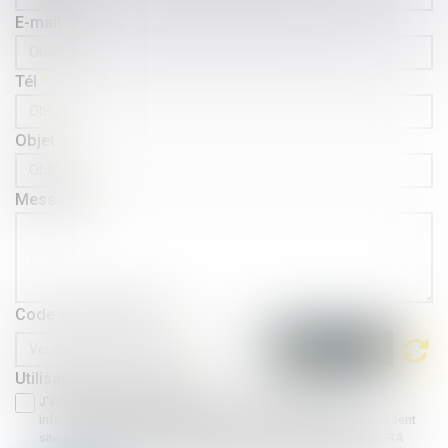
E-mail
Tél
Objet
Message
Code de vérification
Utilisation des données
J'accepte que les informations saisies soient traitées
informatiquement par AGUERA AVOCATS et l'hébergeur du présent
site dans le cadre de ma demande et de la relation avec AGUERA