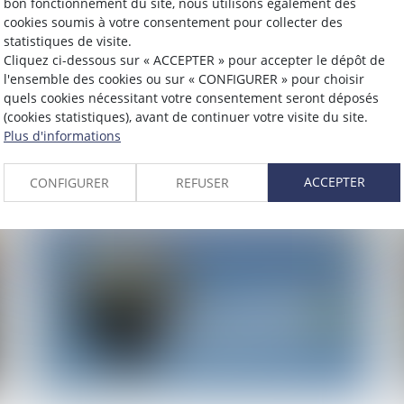
Ou comment Calimero a eu raison de l’adage « Dura Lex, sed Lex »
bon fonctionnement du site, nous utilisons également des
cookies soumis à votre consentement pour collecter des
statistiques de visite.
Cliquez ci-dessous sur « ACCEPTER » pour accepter le dépôt de
l'ensemble des cookies ou sur « CONFIGURER » pour choisir
quels cookies nécessitant votre consentement seront déposés
(cookies statistiques), avant de continuer votre visite du site.
Plus d'informations
ACCEPTER
CONFIGURER
REFUSER