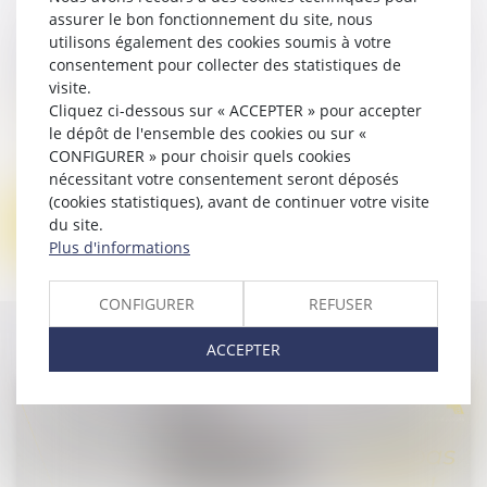
La rédaction de la clause doit donc être précise pour assurer sa licéité.
assurer le bon fonctionnement du site, nous
utilisons également des cookies soumis à votre
N’hésitez pas à contacter le cabinet pour la rédaction de cette clause et,
consentement pour collecter des statistiques de
le cas échéant, pour sa mise en œuvre.
visite.
Cliquez ci-dessous sur « ACCEPTER » pour accepter
Article rédigé par Maître Audrey NIGON
, Avocat Associé
le dépôt de l'ensemble des cookies ou sur «
CONFIGURER » pour choisir quels cookies
nécessitant votre consentement seront déposés
(cookies statistiques), avant de continuer votre visite
du site.
Plus d'informations
CONFIGURER
REFUSER
ACCEPTER