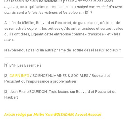
Les réseaux sociaux ne seraient-ils pas un «
dictionnaire des idées
reçues
», ceux qui l’animent réalisant ainsi «
malgré eux un chef d’œuvre
dont ils sont à la fois les victimes et les auteurs
. » [3] ?
A la fin du téléfilm, Bouvard et Pécuchet, de guerre lasse, décident de
se remettre à copier ... les bêtises qu’ils ont entendues et surtout celles
qu’ils ont dites, jugeant cette entreprise comme «
grandiose
» et «
très
utile
».
N’avons-nous pas ici un autre prisme de lecture des réseaux sociaux ?
[1] BNF, Les Essentiels
[2]
CAIRN.INFO
/ SCIENCE HUMAINES & SOCIALES / Bouvard et
Pécuchet ou l’impuissance à problématiser
[3] Jean-Pierre BOURDON, Trois leçons sur Bouvard et Pécuchet de
Flaubert
Article rédigé par Maître Yann BOISADAM
, Avocat Associé