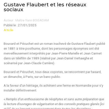
Gustave Flaubert et les réseaux
sociaux
Auteur : Maître Yann BOISADAM
Publié le :
27/01/2025
Article
Bouvard et Pécuchet est un roman inachevé de Gustave Flaubert publié
en 1881 à titre posthume, dont les personnages éponymes ont été
merveilleusement interprétés par Jean-Pierre Marielle et Jean Carmet
dans un téléfilm de 1989 (réalisé par Jean-Daniel Verhaeghe et
scénarisé par Jean-Claude Carrière).
Bouvard et Pécuchet, tous deux copistes, se rencontrent par hasard,
un dimanche, à Paris, sur un banc public.
A la faveur d’un héritage, ils achètent une ferme en Normandie pour s’y
installer définitivement.
«
Remplis d’un enthousiasme de néophytes et sans autre préparation que
la lecture d’ouvrages de vulgarisation et des conseils pratiques glanés [ici
et là], ils se lancent successivement dans toutes les disciplines :