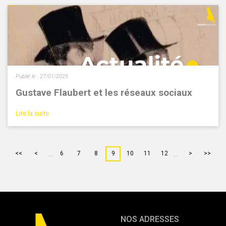
Publié le :
27/01/2025
Gustave Flaubert et les réseaux sociaux
Lire la suite
...
...
<<
<
6
7
8
9
10
11
12
>
>>
NOS ADRESSES